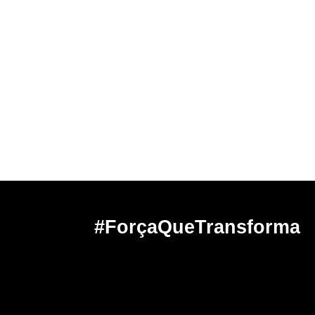
#ForçaQueTransforma