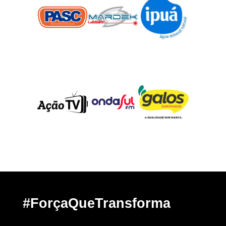
#ForçaQueTransforma