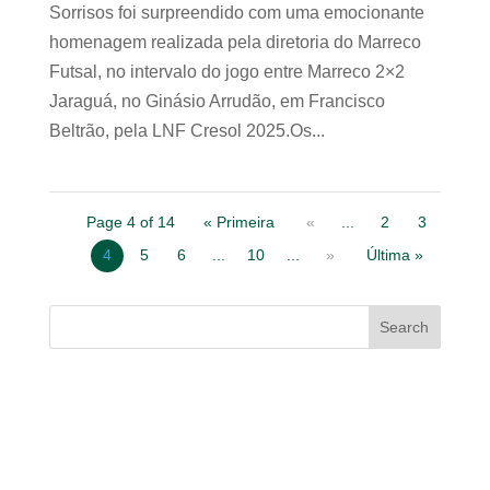
Sorrisos foi surpreendido com uma emocionante
homenagem realizada pela diretoria do Marreco
Futsal, no intervalo do jogo entre Marreco 2×2
Jaraguá, no Ginásio Arrudão, em Francisco
Beltrão, pela LNF Cresol 2025.Os...
Page 4 of 14
« Primeira
«
...
2
3
4
5
6
...
10
...
»
Última »
Search