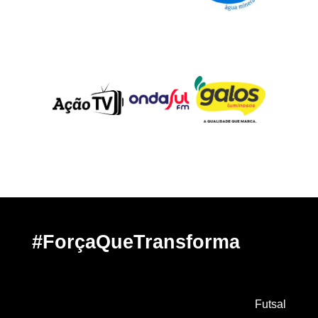
#ForçaQueTransforma
Futsal