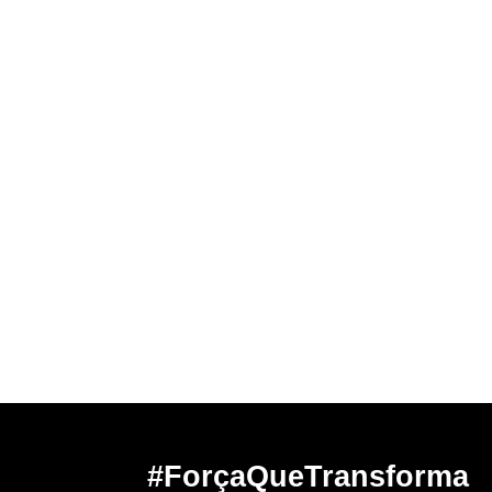
#ForçaQueTransforma