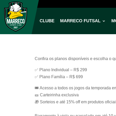
CLUBE
MARRECO FUTSAL
M
Confira os planos disponíveis e escolha o 
✅ Plano Individual – R$ 299
✅ Plano Família – R$ 699
🎟️ Acesso a todos os jogos da temporada e
🎫 Carteirinha exclusiva
🎁 Sorteios e até 15% off em produtos oficia
Pagamento à vista ou parcelado em até 10 