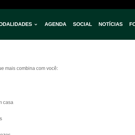
ODALIDADES
AGENDA
SOCIAL
NOTÍCIAS
F
que mais combina com você:
m casa
is
vezes.