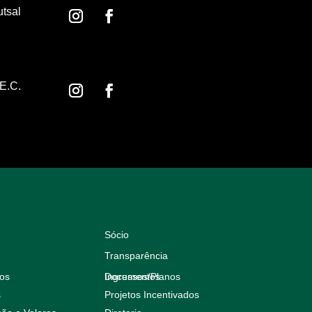
utsal
E.C.
Sócio
Transparência
eos
Documentos
Ingressos/Planos
s
Projetos Incentivados