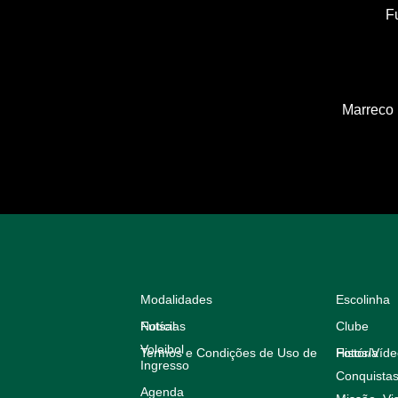
F
Marreco 
Modalidades
Escolinha
Futsal
Notícias
Clube
Voleibol
Termos e Condições de Uso de
História
Fotos/Víd
Ingresso
Conquista
Agenda