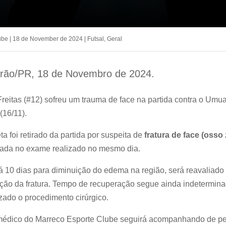
ube
|
18 de November de 2024
|
Futsal
,
Geral
trão/PR, 18 de Novembro de 2024.
Freitas (#12) sofreu um trauma de face na partida contra o Umu
(16/11).
ta foi retirado da partida por suspeita de
fratura de face (osso
rmada no exame realizado no mesmo dia.
á 10 dias para diminuição do edema na região, será reavaliado
ução da fratura. Tempo de recuperação segue ainda indetermina
izado o procedimento cirúrgico.
édico do Marreco Esporte Clube seguirá acompanhando de pe