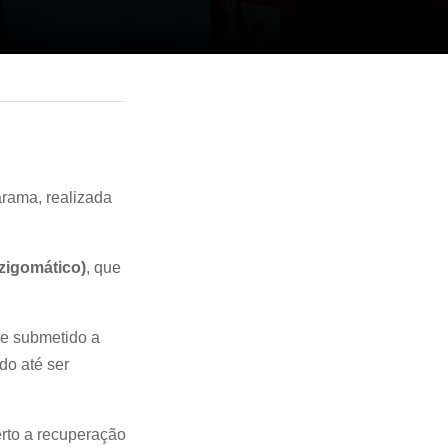
arama, realizada
 zigomático)
, que
 e submetido a
do até ser
rto a recuperação