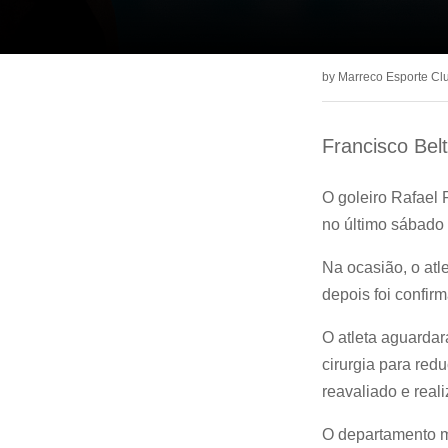
by
Marreco Esporte Cl
Francisco Bel
O goleiro Rafael 
no último sábado 
Na ocasião, o atle
depois foi confi
O atleta aguardar
cirurgia para red
reavaliado e real
O departamento m