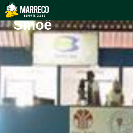
Marreco e
Sinoê