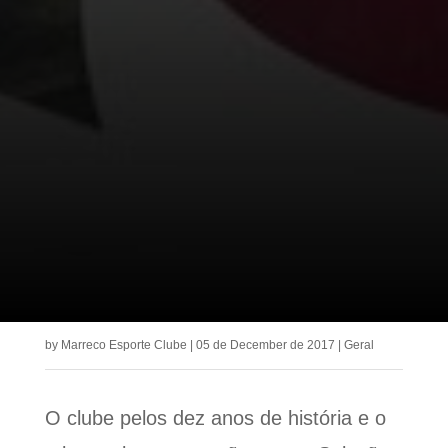
by
Marreco Esporte Clube
|
05 de December de 2017
|
Geral
O clube pelos dez anos de história e o