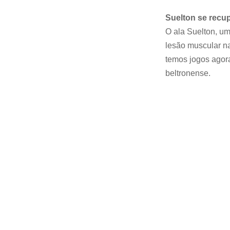
Suelton se recu
O ala Suelton, u
lesão muscular na
temos jogos agora
beltronense.