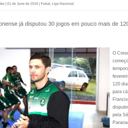
ube
|
01 de June de 2016
|
Futsal
,
Liga Nacional
ronense já disputou 30 jogos em pouco mais de 12
O Creso
começo
tempor
feverei
120 dia
para cá
Francis
disputo
pela Sé
Parana