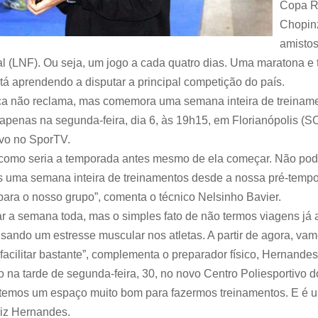
Copa R
Chopinz
amistos
l (LNF). Ou seja, um jogo a cada quatro dias. Uma maratona e 
tá aprendendo a disputar a principal competição do país.
ca não reclama, mas comemora uma semana inteira de treinam
apenas na segunda-feira, dia 6, às 19h15, em Florianópolis (S
ivo no SporTV.
a como seria a temporada antes mesmo de ela começar. Não po
 uma semana inteira de treinamentos desde a nossa pré-tempo
para o nosso grupo”, comenta o técnico Nelsinho Bavier.
r a semana toda, mas o simples fato de não termos viagens já 
usando um estresse muscular nos atletas. A partir de agora, vam
 facilitar bastante”, complementa o preparador físico, Hernandes
 na tarde de segunda-feira, 30, no novo Centro Poliesportivo 
temos um espaço muito bom para fazermos treinamentos. E é um
 diz Hernandes.