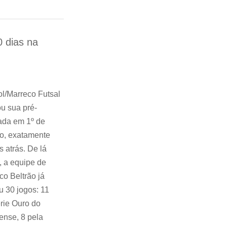
0 dias na
l/Marreco Futsal
u sua pré-
ada em 1º de
ro, exatamente
s atrás. De lá
, a equipe de
co Beltrão já
u 30 jogos: 11
rie Ouro do
ense, 8 pela