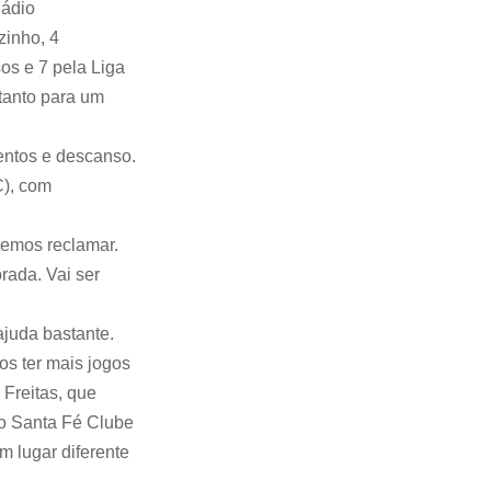
ádio
inho, 4
os e 7 pela Liga
tanto para um
entos e descanso.
C), com
demos reclamar.
rada. Vai ser
ajuda bastante.
os ter mais jogos
 Freitas, que
do Santa Fé Clube
 lugar diferente