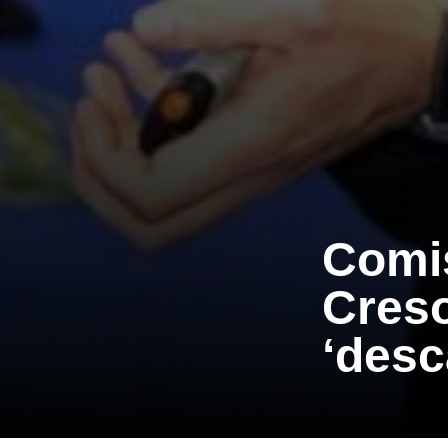
Comi
Cres
‘desc