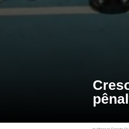
Creso
pênal