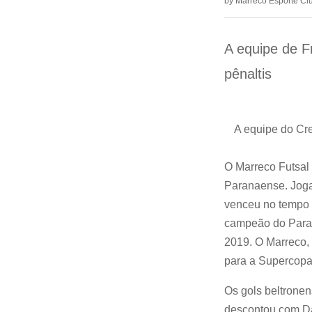
by
Marreco Esporte Cl
A equipe de F
pênaltis
A equipe do Cr
O Marreco Futsal
Paranaense. Jogan
venceu no tempo n
campeão do Paran
2019. O Marreco, 
para a Supercopa
Os gols beltrone
descontou com Da