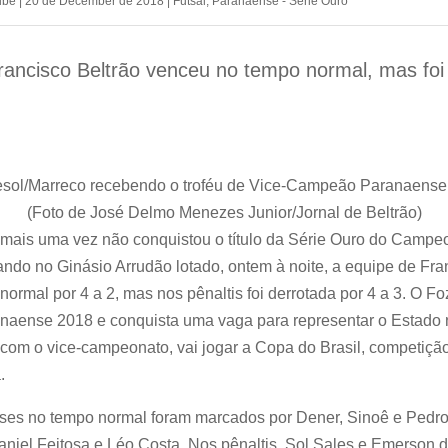
ube
|
20 de December de 2018
|
Futsal
,
Paranaense - Série Ouro
rancisco Beltrão venceu no tempo normal, mas fo
esol/Marreco recebendo o troféu de Vice-Campeão Paranaense 
(Foto de José Delmo Menezes Junior/Jornal de Beltrão)
 mais uma vez não conquistou o título da Série Ouro do Campe
do no Ginásio Arrudão lotado, ontem à noite, a equipe de Fra
ormal por 4 a 2, mas nos pênaltis foi derrotada por 4 a 3. O Fo
aense 2018 e conquista uma vaga para representar o Estado n
com o vice-campeonato, vai jogar a Copa do Brasil, competiçã
.
nses no tempo normal foram marcados por Dener, Sinoê e Pedro 
niel Feitosa e Léo Costa. Nos pênaltis, Sol Sales e Emerson 