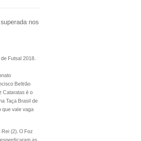
i superada nos
de Futsal 2018.
onato
ncisco Beltrão
z Cataratas é o
a Taça Brasil de
o que vale vaga
Rei (2). O Foz
desperdiçaram as