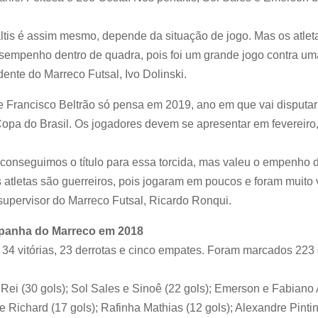
ltis é assim mesmo, depende da situação de jogo. Mas os atlet
sempenho dentro de quadra, pois foi um grande jogo contra um
ente do Marreco Futsal, Ivo Dolinski.
 Francisco Beltrão só pensa em 2019, ano em que vai disputar
opa do Brasil. Os jogadores devem se apresentar em fevereir
 conseguimos o título para essa torcida, mas valeu o empenho 
atletas são guerreiros, pois jogaram em poucos e foram muito 
upervisor do Marreco Futsal, Ricardo Ronqui.
anha do Marreco em 2018
 34 vitórias, 23 derrotas e cinco empates. Foram marcados 223 
o Rei (30 gols); Sol Sales e Sinoê (22 gols); Emerson e Fabian
 e Richard (17 gols); Rafinha Mathias (12 gols); Alexandre Pinti