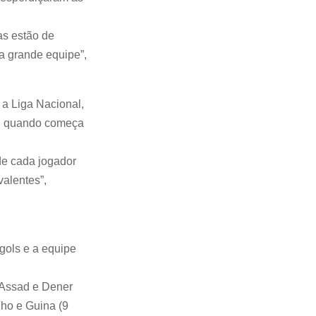
as estão de
a grande equipe”,
 a Liga Nacional,
o, quando começa
de cada jogador
valentes”,
gols e a equipe
o Assad e Dener
nho e Guina (9