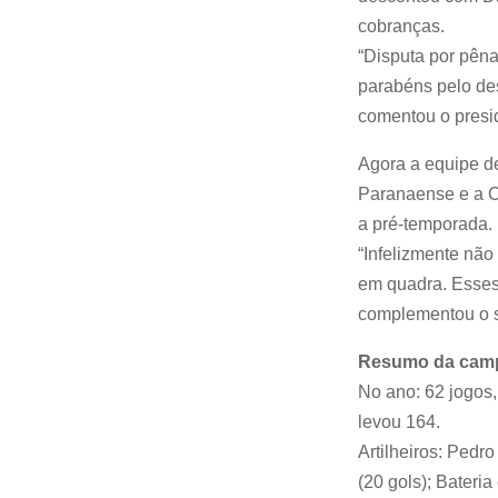
cobranças.
“Disputa por pêna
parabéns pelo de
comentou o presid
Agora a equipe de
Paranaense e a C
a pré-temporada.
“Infelizmente não
em quadra. Esses 
complementou o s
Resumo da camp
No ano: 62 jogos,
levou 164.
Artilheiros: Pedr
(20 gols); Bateria