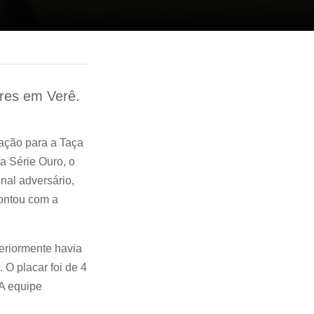
ores em Verê.
ação para a Taça
 Série Ouro, o
nal adversário,
contou com a
teriormente havia
 O placar foi de 4
 A equipe