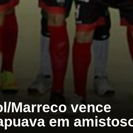
l/Marreco vence
apuava em amistos