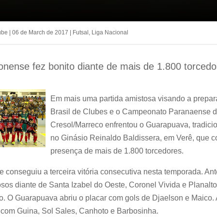
ube
|
06 de March de 2017
|
Futsal
,
Liga Nacional
ronense fez bonito diante de mais de 1.800 torced
Em mais uma partida amistosa visando a prepar
Brasil de Clubes e o Campeonato Paranaense da
Cresol/Marreco enfrentou o Guarapuava, tradicio
no Ginásio Reinaldo Baldissera, em Verê, que 
presença de mais de 1.800 torcedores.
e conseguiu a terceira vitória consecutiva nesta temporada. An
sos diante de Santa Izabel do Oeste, Coronel Vivida e Planalto.
o. O Guarapuava abriu o placar com gols de Djaelson e Maico.
u com Guina, Sol Sales, Canhoto e Barbosinha.