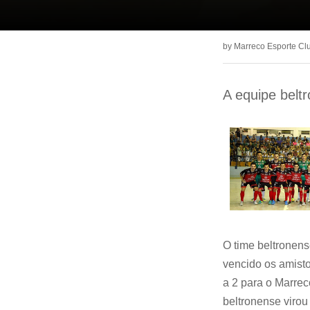
by
Marreco Esporte Cl
A equipe belt
O time beltronens
vencido os amisto
a 2 para o Marrec
beltronense viro