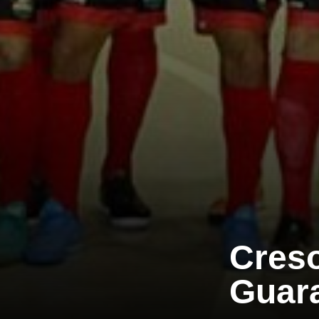
Creso
Guar