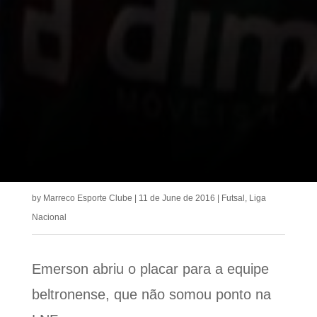
by
Marreco Esporte Clube
|
11 de June de 2016
|
Futsal
,
Liga
Nacional
Emerson abriu o placar para a equipe
beltronense, que não somou ponto na