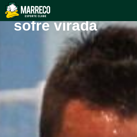
Cresol/Marreco
sofre virada