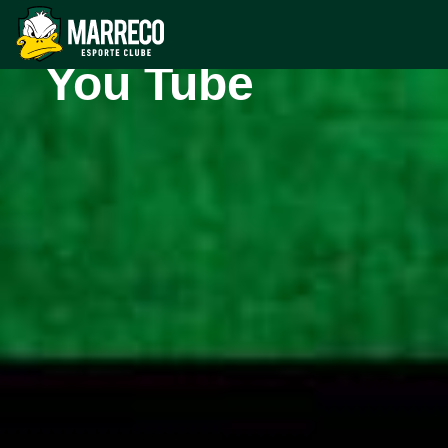
sucesso no
You Tube