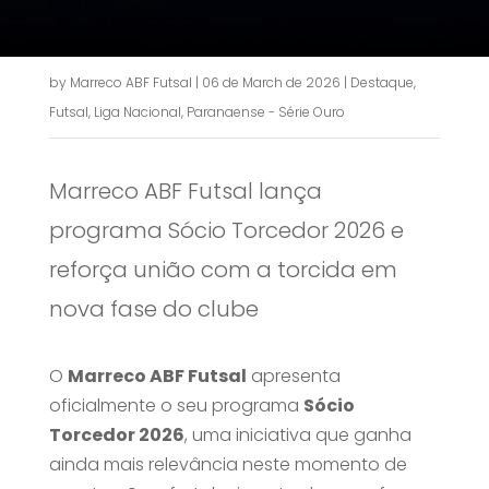
by
Marreco ABF Futsal
|
06 de March de 2026
|
Destaque
,
Futsal
,
Liga Nacional
,
Paranaense - Série Ouro
Marreco ABF Futsal lança
programa Sócio Torcedor 2026 e
reforça união com a torcida em
nova fase do clube
O
Marreco ABF Futsal
apresenta
oficialmente o seu programa
Sócio
Torcedor 2026
, uma iniciativa que ganha
ainda mais relevância neste momento de