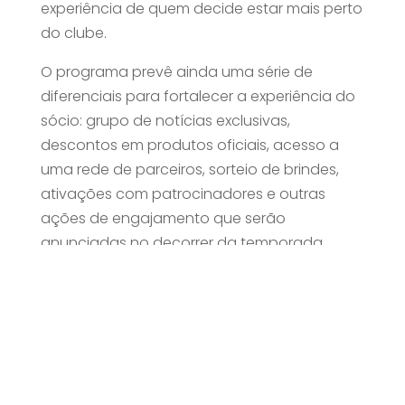
experiência de quem decide estar mais perto
do clube.
O programa prevê ainda uma série de
diferenciais para fortalecer a experiência do
sócio: grupo de notícias exclusivas,
descontos em produtos oficiais, acesso a
uma rede de parceiros, sorteio de brindes,
ativações com patrocinadores e outras
ações de engajamento que serão
anunciadas no decorrer da temporada.
“A proposta é fazer com que o torcedor não
esteja apenas presente nos jogos, mas
integrado ao dia a dia do clube,
contribuindo para fortalecer a atmosfera no
Arrudão e a conexão entre equipe e
arquibancada ao longo de 2026”, completa