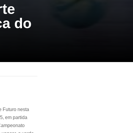
rte
ça do
e Futuro nesta
15, em partida
 Campeonato