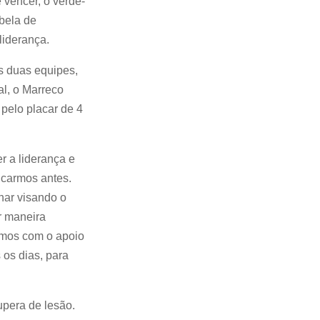
vencer, o verde-
bela de
liderança.
as duas equipes,
al, o Marreco
pelo placar de 4
r a liderança e
ficarmos antes.
har visando o
r maneira
tamos com o apoio
 os dias, para
upera de lesão.