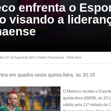
co enfrenta o Espo
o visando a lideran
naense
ube
|
07 de August de 2024
|
Futsal
,
Paranaense - Série Ouro
ntra em quadra nesta quinta-feira, às 20:15
O Marreco recebe o Esport
quinta-feira (08/08), às 20:
válida pela 11ª rodada do