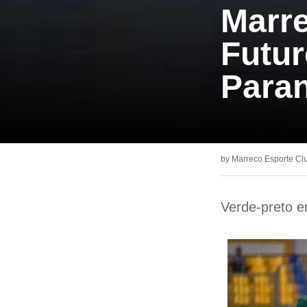
Marre
Futur
Para
by
Marreco Esporte Cl
Verde-preto e