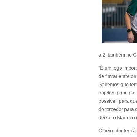
a 2, também no G
“É um jogo import
de firmar entre o
Sabemos que temos
objetivo principa
possível, para qu
do torcedor para 
deixar o Marreco 
O treinador tem à