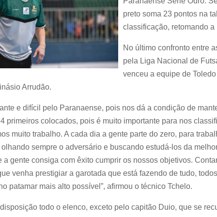
Paranaense Série Ouro. Se 
preto soma 23 pontos na ta
classificação, retomando a 
No último confronto entre 
pela Liga Nacional de Futs
venceu a equipe de Toledo 
inásio Arrudão.
ante e difícil pelo Paranaense, pois nos dá a condição de mante
s 4 primeiros colocados, pois é muito importante para nos classi
 muito trabalho. A cada dia a gente parte do zero, para trabal
l, olhando sempre o adversário e buscando estudá-los da melho
e a gente consiga com êxito cumprir os nossos objetivos. Con
que venha prestigiar a garotada que está fazendo de tudo, todos
no patamar mais alto possível”, afirmou o técnico Tchelo.
 disposição todo o elenco, exceto pelo capitão Duio, que se rec