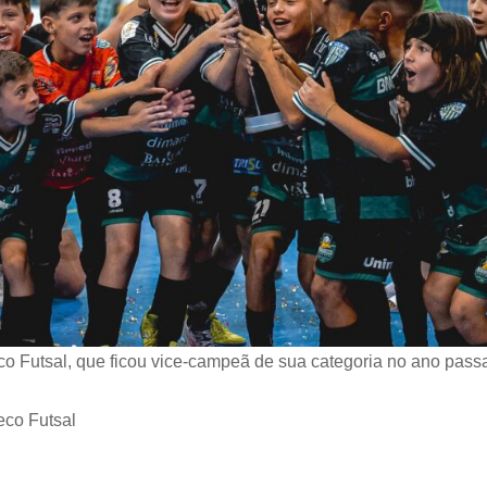
co Futsal, que ficou vice-campeã de sua categoria no ano pa
eco Futsal