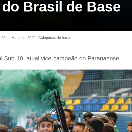
do Brasil de Base
|
05 de March de 2025
|
Categorias de base
l Sub-10, atual vice-campeão do Paranaense.