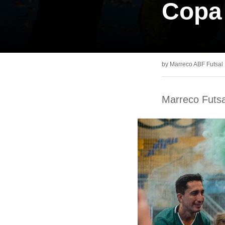
Copa 
by
Marreco ABF Futsal
Marreco Futsa