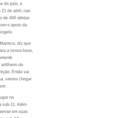
e do país, a
21 de abril, nas
s de 460 atletas
com o apoio da
Ângelo.
 Marreco, diz que
ara a nossa base,
camente
artilheiro do
tição. Então vai
sa, vamos chegar
sor.
lugar no
a sub-11. Além
anaense em suas