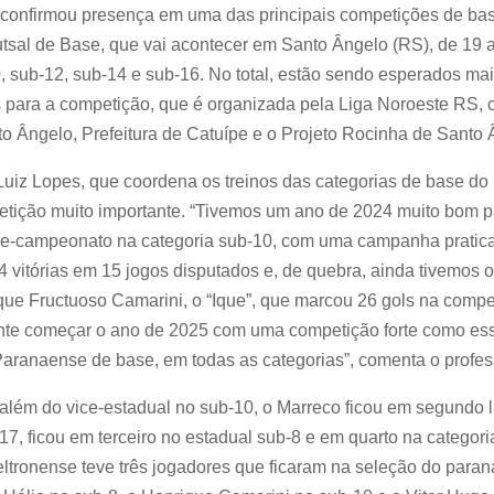
 confirmou presença em uma das principais competições de bas
tsal de Base, que vai acontecer em Santo Ângelo (RS), de 19 a 
, sub-12, sub-14 e sub-16. No total, estão sendo esperados mai
 para a competição, que é organizada pela Liga Noroeste RS, 
to Ângelo, Prefeitura de Catuípe e o Projeto Rocinha de Santo 
Luiz Lopes, que coordena os treinos das categorias de base do
etição muito importante. “Tivemos um ano de 2024 muito bom p
ce-campeonato na categoria sub-10, com uma campanha prati
 vitórias em 15 jogos disputados e, de quebra, ainda tivemos o 
que Fructuoso Camarini, o “Ique”, que marcou 26 gols na compe
ante começar o ano de 2025 com uma competição forte como es
aranaense de base, em todas as categorias”, comenta o profes
além do vice-estadual no sub-10, o Marreco ficou em segundo 
, ficou em terceiro no estadual sub-8 e em quarto na categori
eltronense teve três jogadores que ficaram na seleção do par