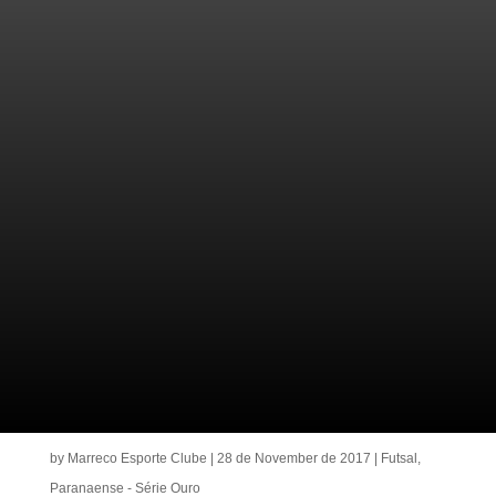
by
Marreco Esporte Clube
|
28 de November de 2017
|
Futsal
,
Paranaense - Série Ouro