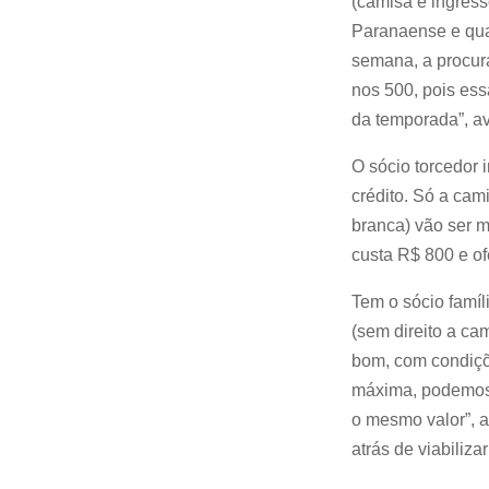
(camisa e ingress
Paranaense e qual
semana, a procur
nos 500, pois ess
da temporada”, av
O sócio torcedor 
crédito. Só a cami
branca) vão ser m
custa R$ 800 e of
Tem o sócio famí
(sem direito a ca
bom, com condiçõ
máxima, podemos 
o mesmo valor”, a
atrás de viabiliz