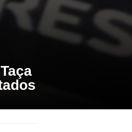
 Taça
itados