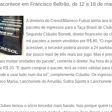
acontece em Francisco Beltrão, de 12 a 18 de ma
A diretoria do Cresol/Marreco Futsal alerta aos 
pacotes de ingressos para a Taça Brasil de Club
Segundo Cláudio Bonetti, diretor financeiro do 
mil pacotes a serem vendidos por R$ 80. “O ing
acessível, o torcedor poderá assistir a 24 partida
dar pouco mais de três reais por jogo. Mas é prec
is muitas unidades do pacote”, comenta o diretor. Na hora do j
tar R$ 20. “E quem comprar o pacote, terá as cores válidas para
cote e usar tudo num dia só”, complementa Cláudio. Os ingress
eco Mania, Lanchonete do Arrudão, Safira Sports e Lanchonete
Clubes tornou o sócio torcedor mais barato. Isso porque quem c