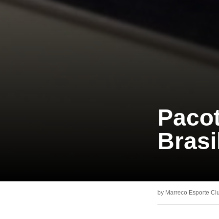
Pacot
Brasi
by
Marreco Esporte Cl