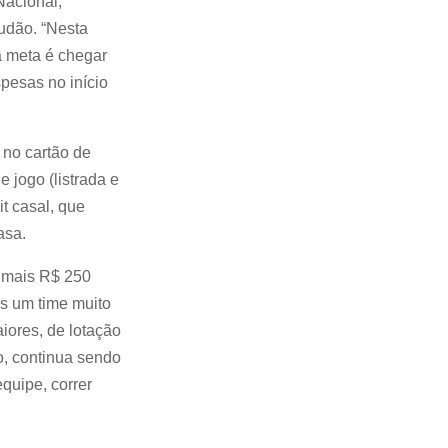
Nacional,
udão. “Nesta
a meta é chegar
pesas no início
 no cartão de
 jogo (listrada e
t casal, que
asa.
 mais R$ 250
os um time muito
iores, de lotação
, continua sendo
quipe, correr