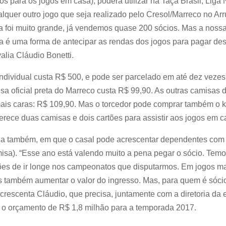
os para os jogos em casa), poderá utilizar na Taça Brasil, Liga 
quer outro jogo que seja realizado pelo Cresol/Marreco no Arr
a foi muito grande, já vendemos quase 200 sócios. Mas a noss
a é uma forma de antecipar as rendas dos jogos para pagar des
alia Cláudio Bonetti.
individual custa R$ 500, e pode ser parcelado em até dez vezes
sa oficial preta do Marreco custa R$ 99,90. As outras camisas de
ais caras: R$ 109,90. Mas o torcedor pode comprar também o ki
erece duas camisas e dois cartões para assistir aos jogos em c
lia também, em que o casal pode acrescentar dependentes com
misa). “Esse ano está valendo muito a pena pegar o sócio. Tem
es de ir longe nos campeonatos que disputarmos. Em jogos ma
também aumentar o valor do ingresso. Mas, para quem é sócio
crescenta Cláudio, que precisa, juntamente com a diretoria da e
ar o orçamento de R$ 1,8 milhão para a temporada 2017.