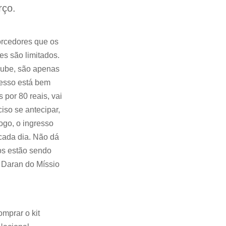
rço.
torcedores que os
es são limitados.
clube, são apenas
resso está bem
s por 80 reais, vai
iso se antecipar,
ogo, o ingresso
 cada dia. Não dá
os estão sendo
 Daran do Míssio
omprar o kit