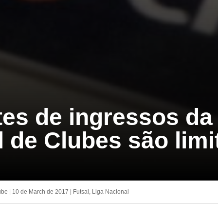
es de ingressos da
l de Clubes são lim
ube
|
10 de March de 2017
|
Futsal
,
Liga Nacional