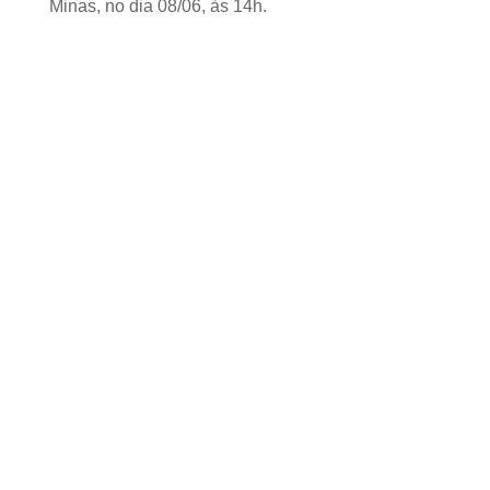
Minas, no dia 08/06, às 14h.
PATROCINADOR MASTER
PATROCINADORES