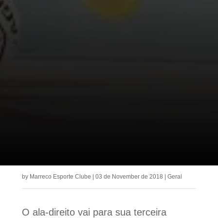
by
Marreco Esporte Clube
|
03 de November de 2018
|
Geral
O ala-direito vai para sua terceira