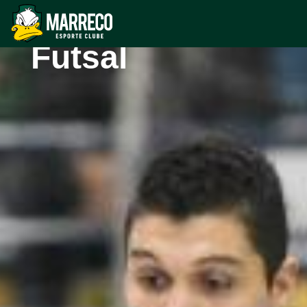
Cresol/Marreco
Futsal