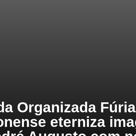
da Organizada Fúria
onense eterniza im