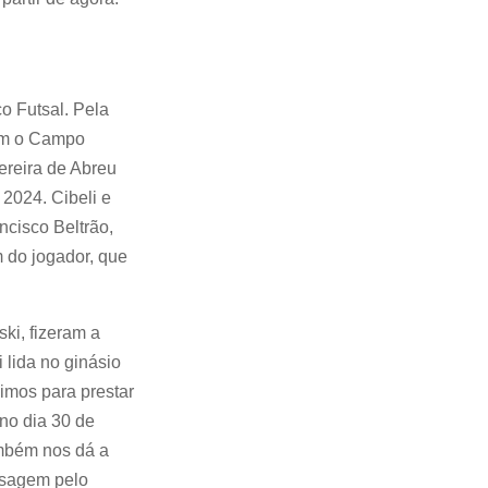
co Futsal. Pela
com o Campo
ereira de Abreu
2024. Cibeli e
ncisco Beltrão,
 do jogador, que
ki, fizeram a
 lida no ginásio
nimos para prestar
no dia 30 de
ambém nos dá a
assagem pelo