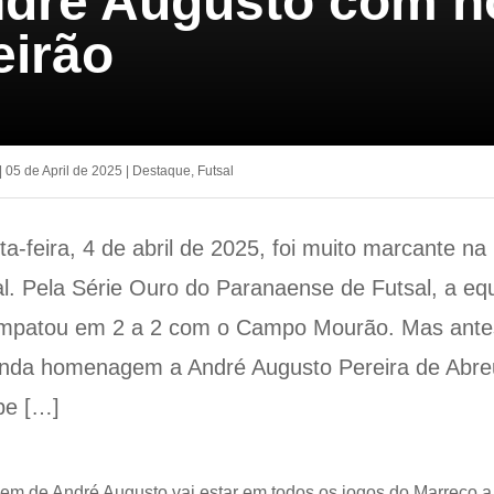
ndré Augusto com n
eirão
|
05 de April de 2025
|
Destaque
,
Futsal
ta-feira, 4 de abril de 2025, foi muito marcante na 
l. Pela Série Ouro do Paranaense de Futsal, a eq
empatou em 2 a 2 com o Campo Mourão. Mas antes
 linda homenagem a André Augusto Pereira de Abre
pe […]
m de André Augusto vai estar em todos os jogos do Marreco a p