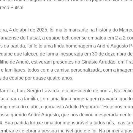
reco Futsal
eira, 4 de abril de 2025, foi muito marcante na história do Marre
ranaense de Futsal, a equipe beltronense empatou em 2 a 2 
 da partida, foi feito uma linda homenagem a André Augusto P
 equipe que faleceu de forma inesperada em 30 de dezembro de 
filho de André, estiveram presentes no Ginásio Arrudão, em Fra
 e familiares, todos com a camisa personalizada, com a imagem
s da equipe por quase quatro anos.
arreco, Luiz Sérgio Lavarda, e o presidente de honra, Ivo Dolins
aca para a família, com uma linda homenagem gravada, que foi
imprensa do clube, o jornalista Adolfo Pegoraro: “Hoje nos reu
so querido André Augusto, que nos deixou inesperadamente 
. Sua partida trouxe uma dor imensurável a todos nós, mas t
embrar e celebrar a pessoa incrível que ele foi. Na primeira p