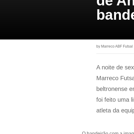
de A
band
by
Marreco ABF Futsal
A noite de sex
Marreco Futsa
beltronense 
foi feito uma
atleta da equi
O bandeirão com a image