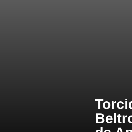
Torci
Beltr