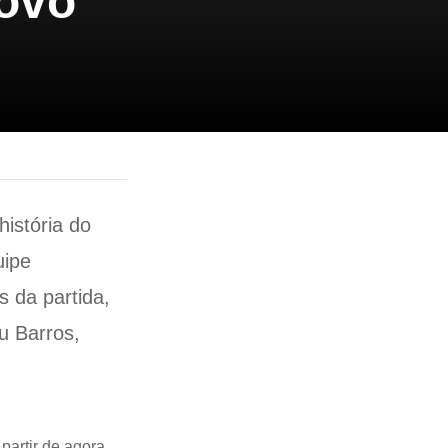
ovo
história do
uipe
 da partida,
u Barros,
artir de agora.