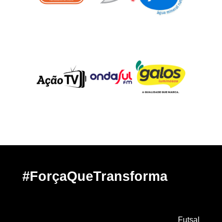
#ForçaQueTransforma
Futsal