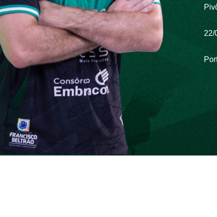
Piv
22/
Por