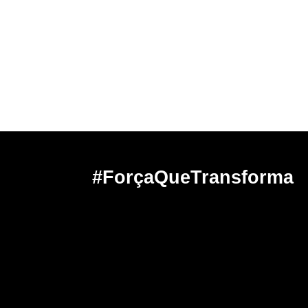
#ForçaQueTransforma