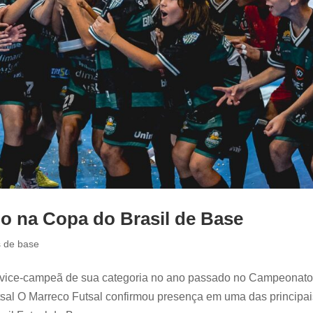
o na Copa do Brasil de Base
s de base
u vice-campeã de sua categoria no ano passado no Campeonat
sal O Marreco Futsal confirmou presença em uma das principai