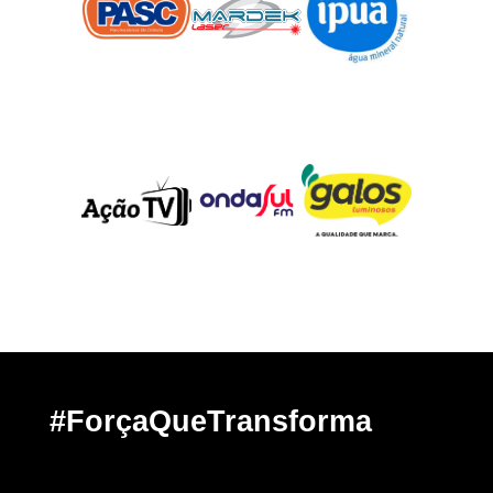
#ForçaQueTransforma